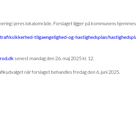
anering i jeres lokalområde. Forslaget ligger på kommunens hjemme
k/trafiksikkerhed-tilgaengelighed-og-hastighedsplan/hastighedsp
erod.dk
senest mandag den 26. maj 2025 kl. 12.
ikudvalget når forslaget behandles fredag den 6. juni 2025.