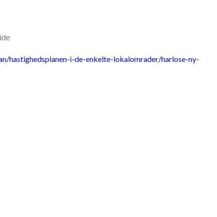
side
lan/hastighedsplanen-i-de-enkelte-lokalomrader/harlose-ny-