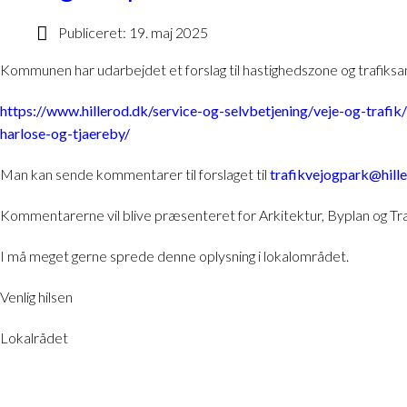
Publiceret: 19. maj 2025
Kommunen har udarbejdet et forslag til hastighedszone og trafiks
https://www.hillerod.dk/service-og-selvbetjening/veje-og-trafi
harlose-og-tjaereby/
Man kan sende kommentarer til forslaget til
trafikvejogpark@hill
Kommentarerne vil blive præsenteret for Arkitektur, Byplan og Traf
I må meget gerne sprede denne oplysning i lokalområdet.
Venlig hilsen
Lokalrådet