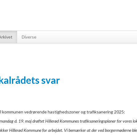
Arkivet
Diverse
kalrådets svar
til kommunen vedrørende hastighedszoner og trafiksanering 2025:
 mandag d. 19. maj drøftet Hillerød Kommunes trafiksaneringsplaner for vores lo
 takker Hillerød Kommune for arbejdet. Vi bemærker at der ved borgermøderne blev