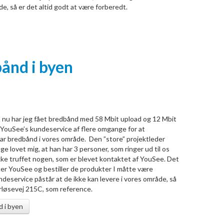
e, så er det altid godt at være forberedt.
bånd i byen
å nu har jeg fået bredbånd med 58 Mbit upload og 12 Mbit
 YouSee’s kundeservice af flere omgange for at
har bredbånd i vores område. Den ”store” projektleder
ge lovet mig, at han har 3 personer, som ringer ud til os
kke truffet nogen, som er blevet kontaktet af YouSee. Det
kter YouSee og bestiller de produkter I måtte være
ndeservice påstår at de ikke kan levere i vores område, så
rløsevej 215C, som reference.
d i byen