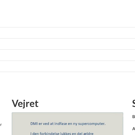
Vejret
B
r
A