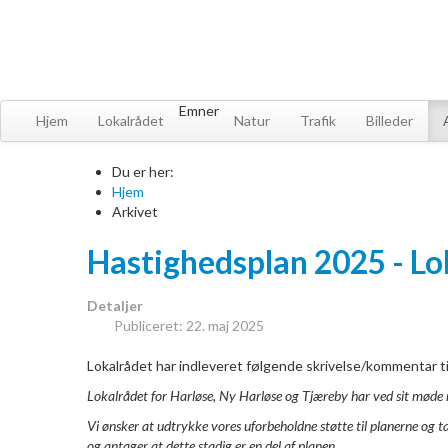
Emner
Hjem
Lokalrådet
Natur
Trafik
Billeder
Du er her:
Hjem
Arkivet
Hastighedsplan 2025 - Lo
Detaljer
Publiceret: 22. maj 2025
Lokalrådet har indleveret følgende skrivelse/kommentar 
Lokalrådet for Harløse, Ny Harløse og Tjæreby har ved sit møde
Vi ønsker at udtrykke vores uforbeholdne støtte til planerne og
og antager at dette stadig er en del af planen.