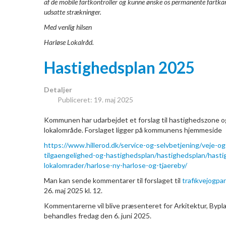
af de mobile fartkontroller og kunne ønske os permanente fartka
udsatte strækninger.
Med venlig hilsen
Harløse Lokalråd.
Hastighedsplan 2025
Detaljer
Publiceret: 19. maj 2025
Kommunen har udarbejdet et forslag til hastighedszone og 
lokalområde. Forslaget ligger på kommunens hjemmeside
https://www.hillerod.dk/service-og-selvbetjening/veje-og-
tilgaengelighed-og-hastighedsplan/hastighedsplan/hasti
lokalomrader/harlose-ny-harlose-og-tjaereby/
Man kan sende kommentarer til forslaget til
trafikvejogpa
26. maj 2025 kl. 12.
Kommentarerne vil blive præsenteret for Arkitektur, Bypla
behandles fredag den 6. juni 2025.