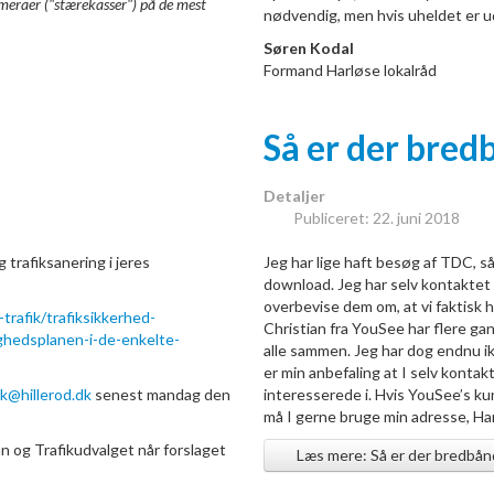
meraer ("stærekasser") på de mest
nødvendig, men hvis uheldet er ud
Søren Kodal
Formand Harløse lokalråd
Så er der bred
Detaljer
Publiceret: 22. juni 2018
trafiksanering i jeres
Jeg har lige haft besøg af TDC, s
download. Jeg har selv kontaktet
overbevise dem om, at vi faktisk 
trafik/trafiksikkerhed-
Christian fra YouSee har flere gan
ghedsplanen-i-de-enkelte-
alle sammen. Jeg har dog endnu i
er min anbefaling at I selv konta
rk@hillerod.dk
senest mandag den
interesserede i. Hvis YouSee’s ku
må I gerne bruge min adresse, Ha
n og Trafikudvalget når forslaget
Læs mere: Så er der bredbån