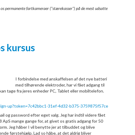
nske os permanente fartkameraer ("stærekasser") på de mest udsatte
ps kursus
I forbindelse med anskaffelsen af det nye batteri
med tilhørende elektroder, har vi fået adgang til
 kan tage fra jeres enheder PC, Tablet eller mobiltelefon.
ink-sign-up?token=7c42bbc1-31ef-4d32-b375-3759875f57ce
il og password efter eget valg. Jeg har indtil videre fået
t-8 ApS mange gange for, at givet os gratis adgang for 50
rm. Jeg håber I vil benytte jer at tilbuddet og blive
nde førstehjælp. Lad so håbe, at det aldrig bliver