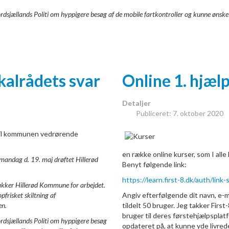
til Nordsjællands Politi om hyppigere besøg af de mobile fartkontroller og kunne ø
kalrådets svar
Online 1. hjæl
Detaljer
Publiceret: 7. oktober 2020
 til kommunen vedrørende
en række online kurser, som I alle
mandag d. 19. maj drøftet Hillerød
Benyt følgende link:
https://learn.first-8.dk/auth/l
takker Hillerød Kommune for arbejdet.
frisket skiltning af
Angiv efterfølgende dit navn, e-ma
en.
tildelt 50 bruger. Jeg takker Firs
bruger til deres førstehjælpsplatfo
 Nordsjællands Politi om hyppigere besøg
opdateret på, at kunne yde livrede