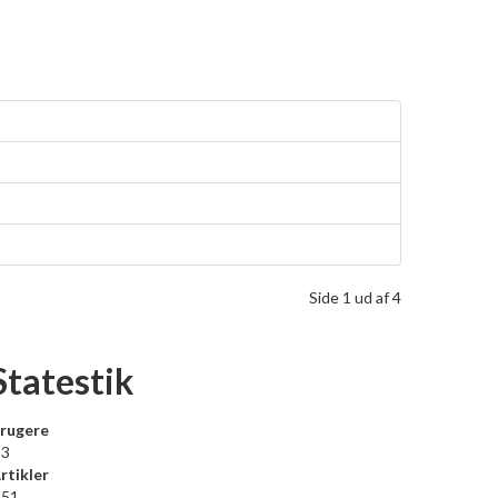
Side 1 ud af 4
Statestik
rugere
3
rtikler
51