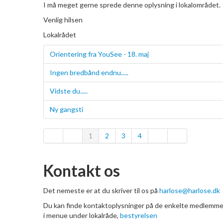
I må meget gerne sprede denne oplysning i lokalområdet.
Venlig hilsen
Lokalrådet
Orientering fra YouSee - 18. maj
Ingen bredbånd endnu.....
Vidste du.....
Ny gangsti
1
2
3
4
Kontakt os
Det nemeste er at du skriver til os på
harlose@harlose.dk
Du kan finde kontaktoplysninger på de enkelte medlemme
i menue under lokalråde,
bestyrelsen