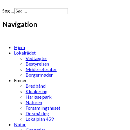
Søg …
Navigation
Hjem
Lokalrådet
Vedtægter
Bestyrelsen
Møde referater
Borgermøder
Emner
Bredbånd
Kloakering
Harløse park
Naturen
Forsamlingshuset
De små ting
Lokalplan 459
Natur
Gangstier