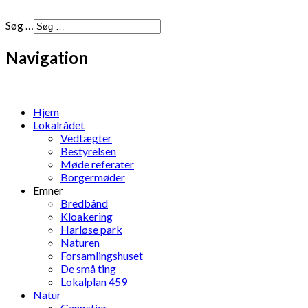
Søg …
Navigation
Hjem
Lokalrådet
Vedtægter
Bestyrelsen
Møde referater
Borgermøder
Emner
Bredbånd
Kloakering
Harløse park
Naturen
Forsamlingshuset
De små ting
Lokalplan 459
Natur
Gangstier