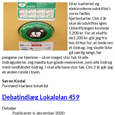
Så er batteriet og
elektroderne udskiftet i
vores fælles
hjertestarter. Om 2 år
skal de udskiftes igen.
Udskiftningen kostede
1.200 kr. For at skaffe
de1.200 kr. gik jeg fra
hus til hus for, at bede om
et bidrag. Jeg skulle ikke
gå særlig langt, før
pengene var hjemme – så en meget stor tak til alle
bidragyderne. Jeg mødte kun glade mennesker, som alle bidrog
med rundhåndet bidrag. I skal alle have stor tak. Om 2 år går jeg
en anden runde i byen.
Søren Kodal
Formand Harløse lokalråd
Debatindlæg Lokalplan 459
Detaljer
Publiceret: 6. december 2020