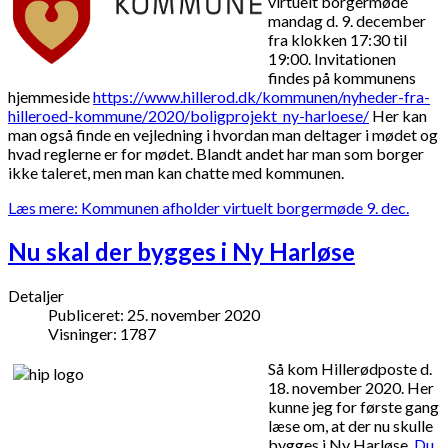
virtuelt borgermøde
mandag d. 9. december
fra klokken 17:30 til
19:00. Invitationen
findes på kommunens
hjemmeside
https://www.hillerod.dk/kommunen/nyheder-fra-
hilleroed-kommune/2020/boligprojekt_ny-harloese/
Her kan
man også finde en vejledning i hvordan man deltager i mødet og
hvad reglerne er for mødet. Blandt andet har man som borger
ikke taleret, men man kan chatte med kommunen.
Læs mere: Kommunen afholder virtuelt borgermøde 9. dec.
Nu skal der bygges i Ny Harløse
Detaljer
Publiceret: 25. november 2020
Visninger: 1787
Så kom Hillerødposte d.
18. november 2020. Her
kunne jeg for første gang
læse om, at der nu skulle
bygges i Ny Harløse.
Du