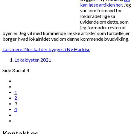
kan læse artiklen her
. Jeg
var som formand for
lokalrådet lige så
uvidende om dette, som
jeg formoder resten af
byen er. Jeg vil med kommende række artikler som fortælle jer
borger, hvad lokalrådet ved om denne kommende byudvikling.
Læs mere: Nu skal der bygges i Ny Harløse
Lokaldysten 2021
Side 3 ud af 4
1
2
3
4
Kontakt os